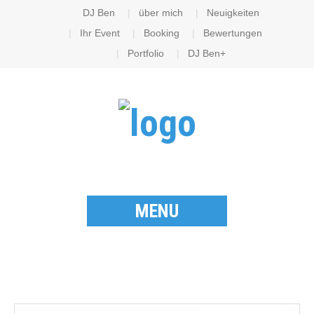
DJ Ben
über mich
Neuigkeiten
Ihr Event
Booking
Bewertungen
Portfolio
DJ Ben+
MENU