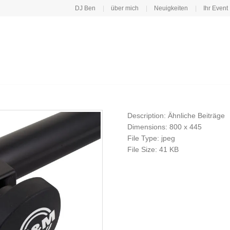
DJ Ben
über mich
Neuigkeiten
Ihr Event
Description:
Ähnliche Beiträge
Dimensions:
800 x 445
File Type:
jpeg
File Size:
41 KB