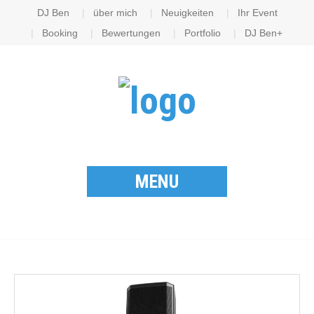
DJ Ben
über mich
Neuigkeiten
Ihr Event
Booking
Bewertungen
Portfolio
DJ Ben+
MENU