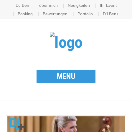
DJ Ben
über mich
Neuigkeiten
Ihr Event
Booking
Bewertungen
Portfolio
DJ Ben+
MENU