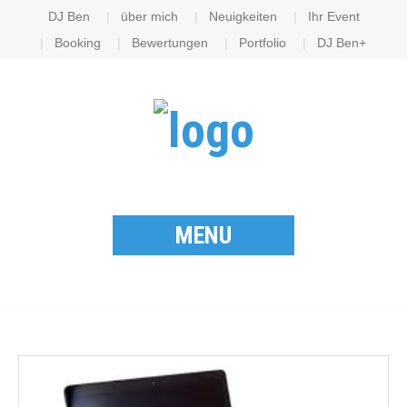
DJ Ben
über mich
Neuigkeiten
Ihr Event
Booking
Bewertungen
Portfolio
DJ Ben+
MENU