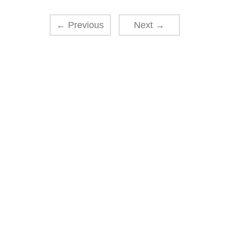
←
Previous
Next
→
Schreibe einen Kommentar
Deine E-Mail-Adresse wird nicht veröffentlicht.
Erforderliche Felder sind mit
*
markiert
Name
*