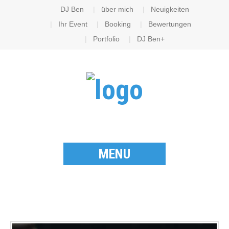
DJ Ben
über mich
Neuigkeiten
Ihr Event
Booking
Bewertungen
Portfolio
DJ Ben+
MENU