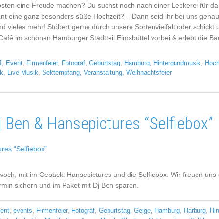
iebsten eine Freude machen? Du suchst noch nach einer Leckerei für 
lant eine ganz besonders süße Hochzeit? – Dann seid ihr bei uns gena
vieles mehr! Stöbert gerne durch unsere Sortenvielfalt oder schickt un
afé im schönen Hamburger Stadtteil Eimsbüttel vorbei & erlebt die Ba
J
,
Event
,
Firmenfeier
,
Fotograf
,
Geburtstag
,
Hamburg
,
Hintergundmusik
,
Hoch
ik
,
Live Musik
,
Sektempfang
,
Veranstaltung
,
Weihnachtsfeier
 Ben & Hansepictures “Selfiebox”
ch, mit im Gepäck: Hansepictures und die Selfiebox. Wir freuen uns da
rmin sichern und im Paket mit Dj Ben sparen.
ent
,
events
,
Firmenfeier
,
Fotograf
,
Geburtstag
,
Geige
,
Hamburg
,
Harburg
,
Hi