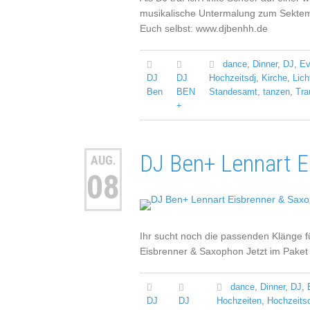
musikalische Untermalung zum Sektemp
Euch selbst: www.djbenhh.de
dance
,
Dinner
,
DJ
,
Ev
DJ
DJ
Hochzeitsdj
,
Kirche
,
Lich
Ben
BEN
Standesamt
,
tanzen
,
Tra
+
DJ Ben+ Lennart E
AUG.
08
Ihr sucht noch die passenden Klänge 
Eisbrenner & Saxophon Jetzt im Paket
dance
,
Dinner
,
DJ
,
DJ
DJ
Hochzeiten
,
Hochzeitsd