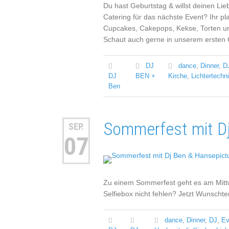
Du hast Geburtstag & willst deinen L
Catering für das nächste Event? Ihr p
Cupcakes, Cakepops, Kekse, Torten und 
Schaut auch gerne in unserem ersten C
DJ
dance
,
Dinner
,
D
DJ
BEN +
Kirche
,
Lichtertechn
Ben
Sommerfest mit Dj
SEP.
07
Zu einem Sommerfest geht es am Mittwo
Selfiebox nicht fehlen? Jetzt Wunschte
dance
,
Dinner
,
DJ
,
Ev