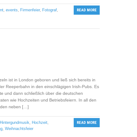
nt
,
events
,
Firmenfeier
,
Fotograf
,
READ MORE
ln ist in London geboren und ließ sich bereits in
der Reeperbahn in den einschlägigen Irish-Pubs. Es
rte und dann schließlich über die deutschen
aten wie Hochzeiten und Betriebsfeiern. In all den
nden neben […]
Hintergundmusik
,
Hochzeit
,
READ MORE
ng
,
Weihnachtsfeier