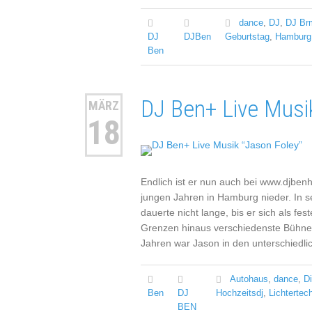
dance
,
DJ
,
DJ Br
DJ
DJBen
Geburtstag
,
Hamburg
Ben
DJ Ben+ Live Musi
MÄRZ
18
Endlich ist er nun auch bei www.djben
jungen Jahren in Hamburg nieder. In s
dauerte nicht lange, bis er sich als f
Grenzen hinaus verschiedenste Bühnen b
Jahren war Jason in den unterschiedl
Autohaus
,
dance
,
Di
Ben
DJ
Hochzeitsdj
,
Lichtertec
BEN