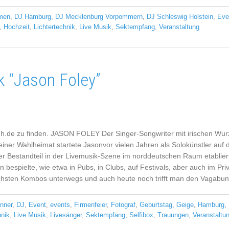
men
,
DJ Hamburg
,
DJ Mecklenburg Vorpommern
,
DJ Schleswig Holstein
,
Eve
,
Hochzeit
,
Lichtertechnik
,
Live Musik
,
Sektempfang
,
Veranstaltung
k “Jason Foley”
hh.de zu finden. JASON FOLEY Der Singer-Songwriter mit irischen Wurze
einer Wahlheimat startete Jasonvor vielen Jahren als Solokünstler auf 
ester Bestandteil in der Livemusik-Szene im norddeutschen Raum etablie
espielte, wie etwa in Pubs, in Clubs, auf Festivals, aber auch im Priv
ichsten Kombos unterwegs und auch heute noch trifft man den Vagabu
nner
,
DJ
,
Event
,
events
,
Firmenfeier
,
Fotograf
,
Geburtstag
,
Geige
,
Hamburg
,
hnik
,
Live Musik
,
Livesänger
,
Sektempfang
,
Selfibox
,
Trauungen
,
Veranstaltu