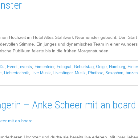
nster
nen Hochzeit im Hotel Altes Stahlwerk Neumünster gebucht. Den Start
ndervollen Stimme. Ein junges und dynamisches Team in einer wundersch
sche Publikum feierte bis in die frühen Morgenstunden.
DJ
,
Event
,
events
,
Firmenfeier
,
Fotograf
,
Geburtstag
,
Geige
,
Hamburg
,
Hinte
e
,
Lichtertechnik
,
Live Musik
,
Livesänger
,
Musik
,
Photbox
,
Saxophon
,
tanzen
ngerin – Anke Scheer mit an board
underbaren Hochzeit und durfte sie bereits live erleben. Mit ihrer lieb