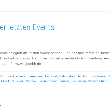
der letzten Events
ents belegten die letzten Wochenenden, und das fast immer bei beste
z.B. in Heiligendamm, Hannover und selbstverständlich in Hamburg. Auc
h darauf!!! www.djbenhh.de
DJ
,
Event
,
events
,
Firmenfeier
,
Fotograf
,
Geburtstag
,
Hamburg
,
Hochzeiten
,
,
Musik
,
Musiker
,
Photbox
,
Sektempfang
,
tanzen
,
Trauungen
,
Veranstaltung
n