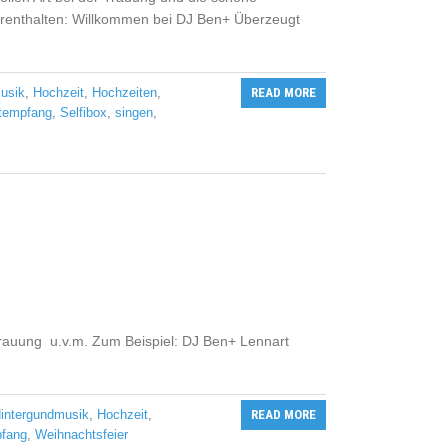
orenthalten: Willkommen bei DJ Ben+ Überzeugt
usik
,
Hochzeit
,
Hochzeiten
,
READ MORE
tempfang
,
Selfibox
,
singen
,
rauung u.v.m. Zum Beispiel: DJ Ben+ Lennart
intergundmusik
,
Hochzeit
,
READ MORE
fang
,
Weihnachtsfeier