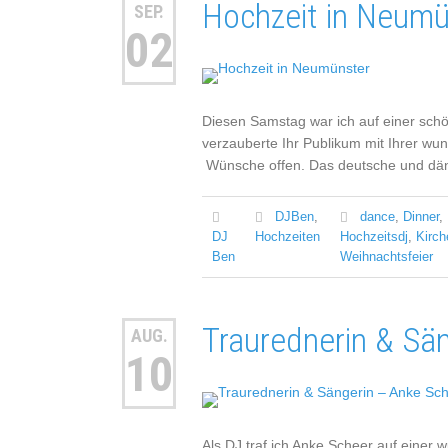
Hochzeit in Neumü
SEP.
02
Diesen Samstag war ich auf einer schö
verzauberte Ihr Publikum mit Ihrer wu
Wünsche offen. Das deutsche und däni
DJBen
,
dance
,
Dinner
,
DJ
Hochzeiten
Hochzeitsdj
,
Kirch
Ben
Weihnachtsfeier
Traurednerin & Sä
AUG.
10
Als DJ traf ich Anke Scheer auf einer w