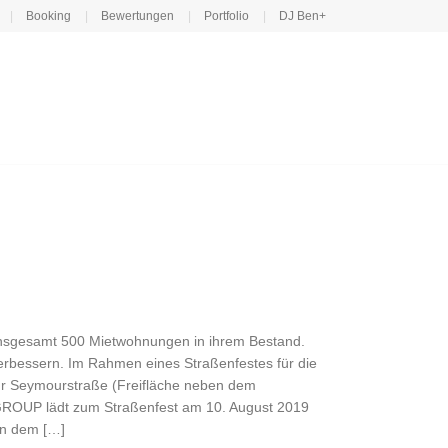
Booking
Bewertungen
Portfolio
DJ Ben+
nsgesamt 500 Mietwohnungen in ihrem Bestand.
erbessern. Im Rahmen eines Straßenfestes für die
 Uhr Seymourstraße (Freifläche neben dem
 GROUP lädt zum Straßenfest am 10. August 2019
en dem […]