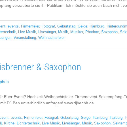
fang verzauberte sie ihr Publikum. Ich möchte sie auch Euch nicht v
ent
,
events
,
Firmenfeier
,
Fotograf
,
Geburtstag
,
Geige
,
Hamburg
,
Hintergundm
tertechnik
,
Live Musik
,
Livesänger
,
Musik
,
Musiker
,
Photbox
,
Saxophon
,
Sek
uungen
,
Veranstaltung
,
Weihnachtsfeier
isbrenner & Saxophon
für Euer Event? Hochzeit-Weihnachtsfeier-Firmenevent-Sektempfang-T
 mit DJ Ben unverbindlich anfragen! www.djbenhh.de
Event
,
events
,
Firmenfeier
,
Fotograf
,
Geburtstag
,
Geige
,
Hamburg
,
Harburg
,
H
j
,
Kirche
,
Lichtertechnik
,
Live Musik
,
Livesänger
,
Musik
,
Saxophon
,
Sektemp