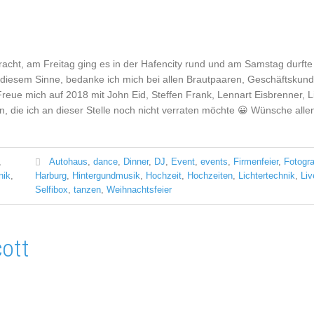
bracht, am Freitag ging es in der Hafencity rund und am Samstag durfte
n diesem Sinne, bedanke ich mich bei allen Brautpaaren, Geschäftskun
 Freue mich auf 2018 mit John Eid, Steffen Frank, Lennart Eisbrenner
, die ich an dieser Stelle noch nicht verraten möchte 😀 Wünsche allen
,
Autohaus
,
dance
,
Dinner
,
DJ
,
Event
,
events
,
Firmenfeier
,
Fotogra
nik
,
Harburg
,
Hintergundmusik
,
Hochzeit
,
Hochzeiten
,
Lichtertechnik
,
Liv
Selfibox
,
tanzen
,
Weihnachtsfeier
ott