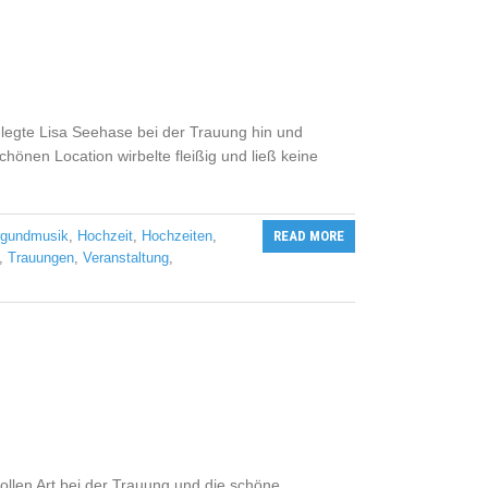
 legte Lisa Seehase bei der Trauung hin und
önen Location wirbelte fleißig und ließ keine
rgundmusik
,
Hochzeit
,
Hochzeiten
,
READ MORE
,
Trauungen
,
Veranstaltung
,
evollen Art bei der Trauung und die schöne