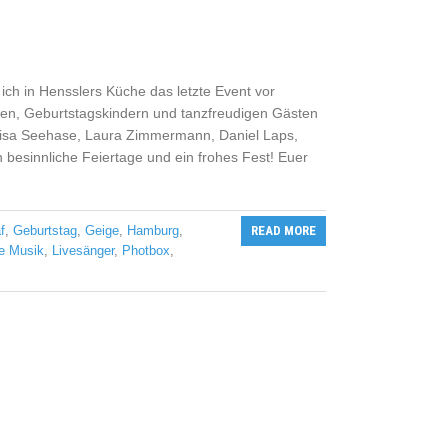
 ich in Hensslers Küche das letzte Event vor
den, Geburtstagskindern und tanzfreudigen Gästen
, Lisa Seehase, Laura Zimmermann, Daniel Laps,
 besinnliche Feiertage und ein frohes Fest! Euer
f
,
Geburtstag
,
Geige
,
Hamburg
,
READ MORE
e Musik
,
Livesänger
,
Photbox
,