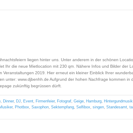
nachtsfeiern liegen hinter uns. Unter anderem in der schönen Location
t Ihr die neue Mietlocation mit 230 qm. Nähere Infos und Bilder der Loc
n Veranstaltungen 2019. Hier erneut ein kleiner Einblick Ihrer wunderba
agen unter: www.djbenhh.de Aufgrund der hohen Nachfrage kommen in 
omepage zukünftig begrüssen dürft.
e
,
Dinner
,
DJ
,
Event
,
Firmenfeier
,
Fotograf
,
Geige
,
Hamburg
,
Hintergundmusik
Musiker
,
Photbox
,
Saxophon
,
Sektempfang
,
Selfibox
,
singen
,
Standesamt
,
t