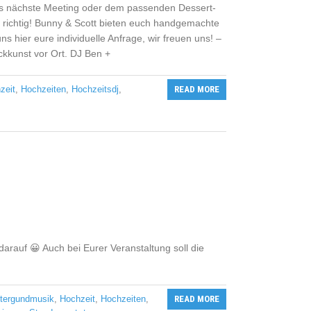
das nächste Meeting oder dem passenden Dessert-
u richtig! Bunny & Scott bieten euch handgemachte
s hier eure individuelle Anfrage, wir freuen uns! –
ckkunst vor Ort. DJ Ben +
zeit
,
Hochzeiten
,
Hochzeitsdj
,
READ MORE
rauf 😀 Auch bei Eurer Veranstaltung soll die
ntergundmusik
,
Hochzeit
,
Hochzeiten
,
READ MORE